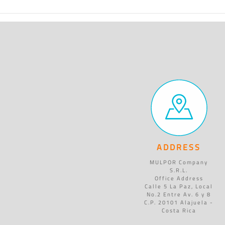
ADDRESS
MULPOR Company
S.R.L.
Office Address
Calle 5 La Paz, Local
No.2 Entre Av. 6 y 8
C.P. 20101 Alajuela -
Costa Rica