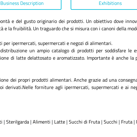
Business Description
Exhibitions
 bontà e del gusto originario dei prodotti. Un obiettivo dove inn
 e la fruibilità. Un traguardo che si misura con i canoni della moder
ati per ipermercati, supermercati e negozi di alimentari.
a distribuzione un ampio catalogo di prodotti per soddisfare le e
uzione di latte delattosato e aromatizzato. Importante è anche l
ione dei propri prodotti alimentari. Anche grazie ad una consegna 
uoi derivati.Nelle forniture agli ipermercati, supermercati e ai 
ti
|
Sterilgarda
|
Alimenti
|
Latte
|
Succhi di Fruta
|
Succhi
|
Fruta
|