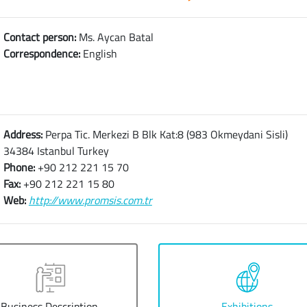
Contact person:
Ms. Aycan Batal
Correspondence:
English
Address:
Perpa Tic. Merkezi B Blk Kat:8 (983 Okmeydani Sisli)
34384 Istanbul Turkey
Phone:
+90 212 221 15 70
Fax:
+90 212 221 15 80
Web:
http://www.promsis.com.tr
Business Description
Exhibitions