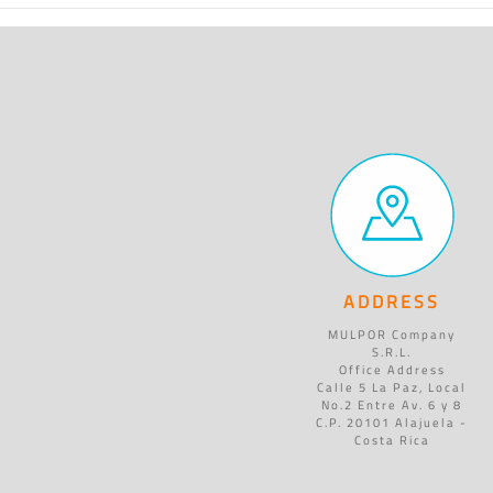
ADDRESS
MULPOR Company
S.R.L.
Office Address
Calle 5 La Paz, Local
No.2 Entre Av. 6 y 8
C.P. 20101 Alajuela -
Costa Rica