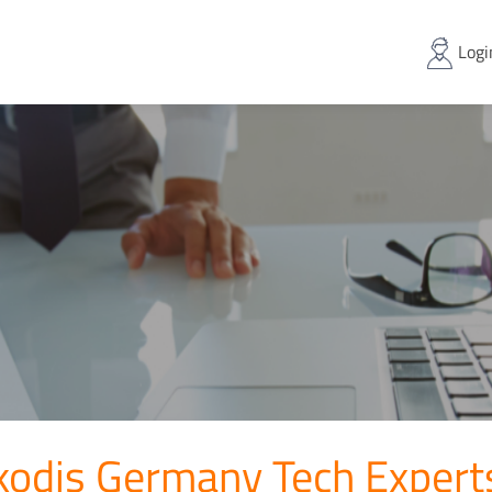
Logi
kodis Germany Tech Exper