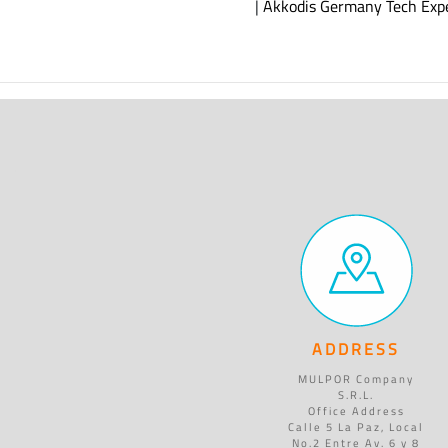
|
Akkodis Germany Tech Exp
ADDRESS
MULPOR Company
S.R.L.
Office Address
Calle 5 La Paz, Local
No.2 Entre Av. 6 y 8