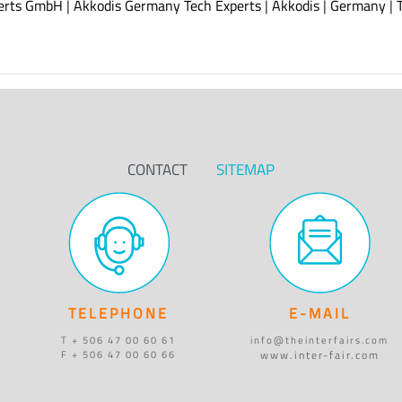
erts GmbH
|
Akkodis Germany Tech Experts
|
Akkodis
|
Germany
|
CONTACT
SITEMAP
TELEPHONE
E-MAIL
T + 506 47 00 60 61
info@theinterfairs.com
www.inter-fair.com
F + 506 47 00 60 66