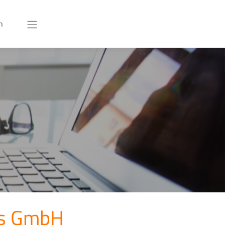
n
ts GmbH