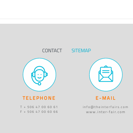
CONTACT
SITEMAP
TELEPHONE
E-MAIL
T + 506 47 00 60 61
info@theinterfairs.com
www.inter-fair.com
F + 506 47 00 60 66