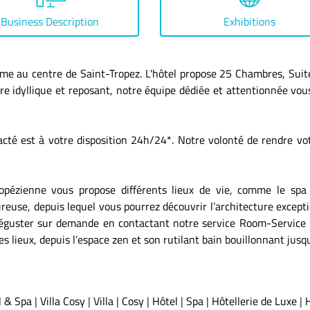
Business Description
Exhibitions
alme au centre de Saint-Tropez. L'hôtel propose 25 Chambres, Suite
dre idyllique et reposant, notre équipe dédiée et attentionnée vo
acté est à votre disposition 24h/24*. Notre volonté de rendre vot
opézienne vous propose différents lieux de vie, comme le spa 
use, depuis lequel vous pourrez découvrir l’architecture exception
déguster sur demande en contactant notre service Room-Service 24
 lieux, depuis l’espace zen et son rutilant bain bouillonnant jusqu’
l & Spa
|
Villa Cosy
|
Villa
|
Cosy
|
Hôtel
|
Spa
|
Hôtellerie de Luxe
|
H