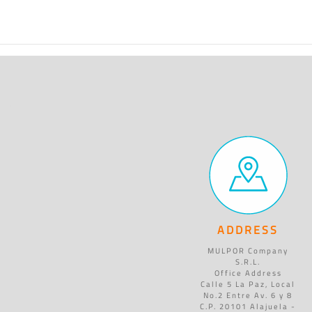
ADDRESS
MULPOR Company
S.R.L.
Office Address
Calle 5 La Paz, Local
No.2 Entre Av. 6 y 8
C.P. 20101 Alajuela -